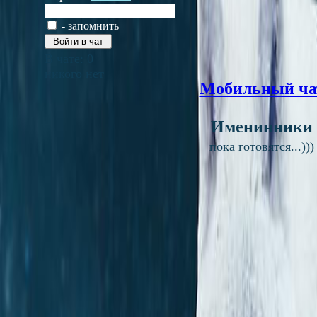
- запомнить
В чате:
0
никого нет
Мобильный ча
Именинники
пока готовятся...)))